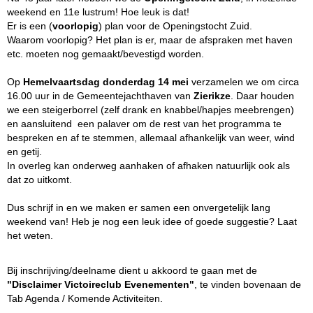
weekend en 11e lustrum! Hoe leuk is dat!
Er is een (
voorlopig
) plan voor de Openingstocht Zuid.
Waarom voorlopig? Het plan is er, maar de afspraken met haven
etc. moeten nog gemaakt/bevestigd worden.
Op
Hemelvaartsdag donderdag 14 mei
verzamelen we om circa
16.00 uur in de Gemeentejachthaven van
Zierikze
. Daar houden
we een steigerborrel (zelf drank en knabbel/hapjes meebrengen)
en aansluitend een palaver om de rest van het programma te
bespreken en af te stemmen, allemaal afhankelijk van weer, wind
en getij.
In overleg kan onderweg aanhaken of afhaken natuurlijk ook als
dat zo uitkomt.
Dus schrijf in en we maken er samen een onvergetelijk lang
weekend van! Heb je nog een leuk idee of goede suggestie? Laat
het weten.
Bij inschrijving/deelname dient u akkoord te gaan met de
"Disclaimer Victoireclub Evenementen"
, te vinden bovenaan de
Tab Agenda / Komende Activiteiten.