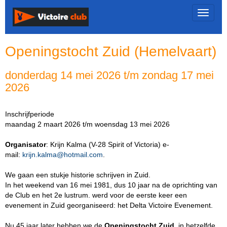
Toggle 
Openingstocht Zuid (Hemelvaart)
donderdag 14 mei 2026 t/m zondag 17 mei
2026
Inschrijfperiode
maandag 2 maart 2026 t/m woensdag 13 mei 2026
Organisator
: Krijn Kalma (V-28 Spirit of Victoria) e-
mail:
amlak.njirk
@hotmail.com
.
We gaan een stukje historie schrijven in Zuid.
In het weekend van 16 mei 1981, dus 10 jaar na de oprichting van
de Club en het 2e lustrum. werd voor de eerste keer een
evenement in Zuid georganiseerd: het Delta Victoire Evenement.
Nu 45 jaar later hebben we de
Openingstocht Zuid
, in hetzelfde